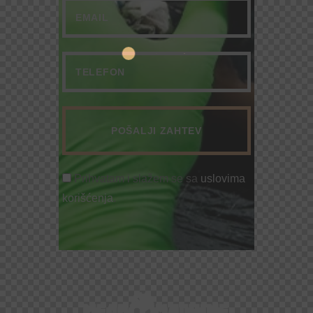
Prihvatam i slažem se sa
uslovima
korišćenja
.