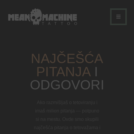
NAJČEŠĆA
NASLOVNA
PITANJA
I
STUDIO
ODGOVORI​
USLUGE
MAGAZIN
Ako razmišljaš o tetoviranju i
imaš milion pitanja — potpuno
KONTAKT
si na mestu. Ovde smo skupili
COLOR SEMINAR
najčešća pitanja o tetovažama i