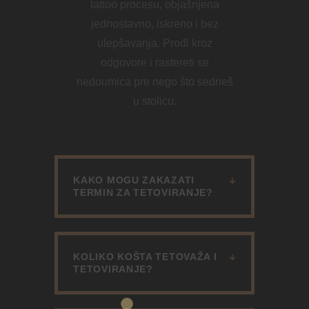
tattoo procesu, objašnjena
jednostavno, iskreno i bez
ulepšavanja. Prođi kroz
odgovore i rastereti se
nedoumica pre nego što sedneš
u stolicu.
KAKO MOGU ZAKAZATI
TERMIN ZA TETOVIRANJE?
KOLIKO KOŠTA TETOVAŽA I
TETOVIRANJE?